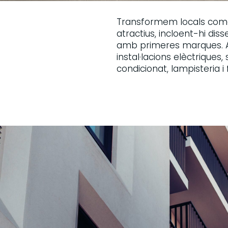
Transformem locals comerc
atractius, incloent-hi dis
amb primeres marques. A 
instal·lacions elèctriques
condicionat, lampisteria i 