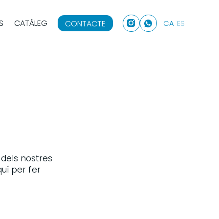
S
CATÀLEG
CONTACTE
CA
ES
dels nostres
quí per fer