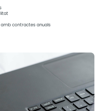
s
itat
 amb contractes anuals