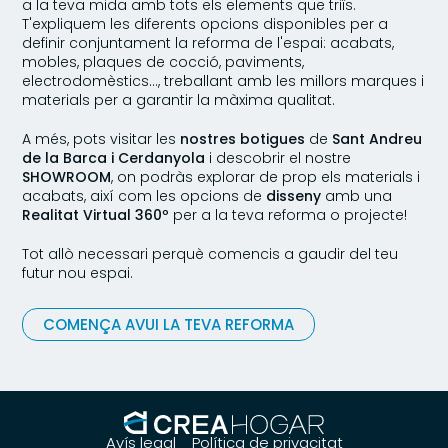
a la teva mida amb tots els elements que triïs.
T'expliquem les diferents opcions disponibles per a
definir conjuntament la reforma de l'espai: acabats,
mobles, plaques de cocció, paviments,
electrodomèstics…, treballant amb les millors marques i
materials per a garantir la màxima qualitat.
A més, pots visitar les
nostres botigues
de
Sant Andreu
de la Barca i Cerdanyola
i descobrir el nostre
SHOWROOM
, on podràs explorar de prop els materials i
acabats, així com les opcions de
disseny
amb una
Realitat Virtual 360º
per a la teva reforma o projecte!
Tot allò necessari perquè comencis a gaudir del teu
futur nou espai.
COMENÇA AVUI LA TEVA REFORMA
Avís legal
Política de privacitat