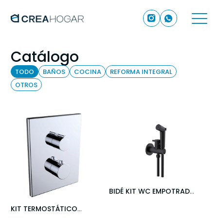
Catálogo
TODO
BAÑOS
COCINA
REFORMA INTEGRAL
OTROS
BIDÉ KIT WC EMPOTRADO
NEGRO
- STILLO
KIT TERMOSTÁTICO
EMPOTRADO CROMO
-