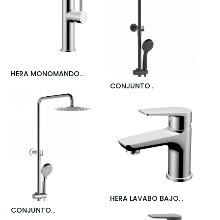
HERA MONOMANDO
FREGADERO ÓSMOSIS 3
CONJUNTO
VÍAS NO METAL CROMO
-
MONOMANDO HERA
STILLO
NEGRO
- STILLO
HERA LAVABO BAJO
CROMO
- STILLO
CONJUNTO
TERMOSTÁTICO HERA